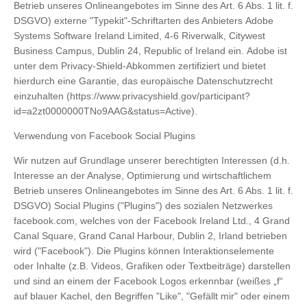
Betrieb unseres Onlineangebotes im Sinne des Art. 6 Abs. 1 lit. f.
DSGVO) externe "Typekit"-Schriftarten des Anbieters Adobe
Systems Software Ireland Limited, 4-6 Riverwalk, Citywest
Business Campus, Dublin 24, Republic of Ireland ein. Adobe ist
unter dem Privacy-Shield-Abkommen zertifiziert und bietet
hierdurch eine Garantie, das europäische Datenschutzrecht
einzuhalten (https://www.privacyshield.gov/participant?
id=a2zt0000000TNo9AAG&status=Active).
Verwendung von Facebook Social Plugins
Wir nutzen auf Grundlage unserer berechtigten Interessen (d.h.
Interesse an der Analyse, Optimierung und wirtschaftlichem
Betrieb unseres Onlineangebotes im Sinne des Art. 6 Abs. 1 lit. f.
DSGVO) Social Plugins ("Plugins") des sozialen Netzwerkes
facebook.com, welches von der Facebook Ireland Ltd., 4 Grand
Canal Square, Grand Canal Harbour, Dublin 2, Irland betrieben
wird ("Facebook"). Die Plugins können Interaktionselemente
oder Inhalte (z.B. Videos, Grafiken oder Textbeiträge) darstellen
und sind an einem der Facebook Logos erkennbar (weißes „f“
auf blauer Kachel, den Begriffen "Like", "Gefällt mir" oder einem