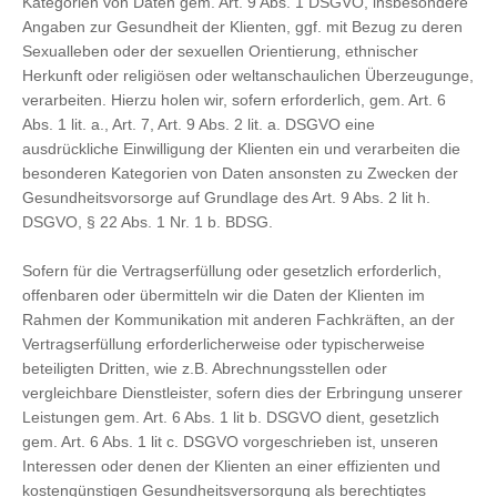
Kategorien von Daten gem. Art. 9 Abs. 1 DSGVO, insbesondere
Angaben zur Gesundheit der Klienten, ggf. mit Bezug zu deren
Sexualleben oder der sexuellen Orientierung, ethnischer
Herkunft oder religiösen oder weltanschaulichen Überzeugunge,
verarbeiten. Hierzu holen wir, sofern erforderlich, gem. Art. 6
Abs. 1 lit. a., Art. 7, Art. 9 Abs. 2 lit. a. DSGVO eine
ausdrückliche Einwilligung der Klienten ein und verarbeiten die
besonderen Kategorien von Daten ansonsten zu Zwecken der
Gesundheitsvorsorge auf Grundlage des Art. 9 Abs. 2 lit h.
DSGVO, § 22 Abs. 1 Nr. 1 b. BDSG.
Sofern für die Vertragserfüllung oder gesetzlich erforderlich,
offenbaren oder übermitteln wir die Daten der Klienten im
Rahmen der Kommunikation mit anderen Fachkräften, an der
Vertragserfüllung erforderlicherweise oder typischerweise
beteiligten Dritten, wie z.B. Abrechnungsstellen oder
vergleichbare Dienstleister, sofern dies der Erbringung unserer
Leistungen gem. Art. 6 Abs. 1 lit b. DSGVO dient, gesetzlich
gem. Art. 6 Abs. 1 lit c. DSGVO vorgeschrieben ist, unseren
Interessen oder denen der Klienten an einer effizienten und
kostengünstigen Gesundheitsversorgung als berechtigtes